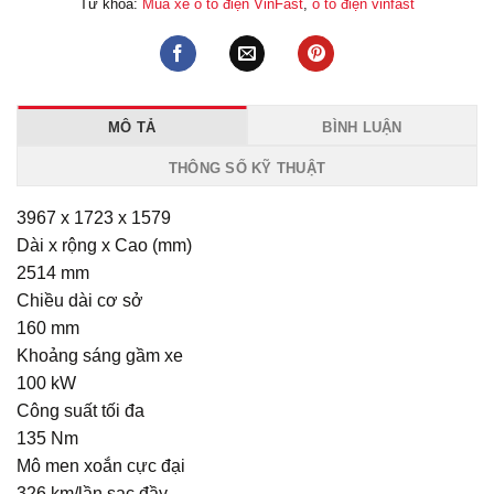
Từ khóa:
Mua xe ô tô điện VinFast
,
ô tô điện vinfast
MÔ TẢ
BÌNH LUẬN
THÔNG SỐ KỸ THUẬT
3967 x 1723 x 1579
Dài x rộng x Cao (mm)
2514
mm
Chiều dài cơ sở
160
mm
Khoảng sáng gầm xe
100
kW
Công suất tối đa
135
Nm
Mô men xoắn cực đại
326
km/lần sạc đầy