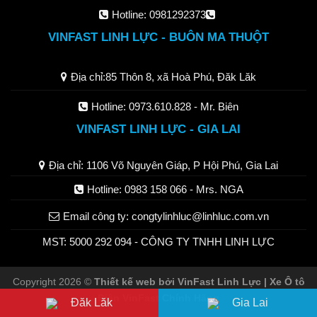
Hotline:
0981292373
VINFAST LINH LỰC - BUÔN MA THUỘT
Địa chỉ:
85 Thôn 8, xã Hoà Phú, Đăk Lăk
Hotline:
0973.610.828
- Mr. Biên
VINFAST LINH LỰC - GIA LAI
Địa chỉ: 1106 Võ Nguyên Giáp, P Hội Phú, Gia Lai
Hotline: 0983 158 066 - Mrs. NGA
Email công ty:
congtylinhluc@linhluc.com.vn
MST: 5000 292 094 - CÔNG TY TNHH LINH LỰC
Copyright 2026 ©
Thiết kế web bởi VinFast Linh Lực | Xe Ô tô
Điện VinFast Chính Hãng
Đăk Lăk
Gia Lai