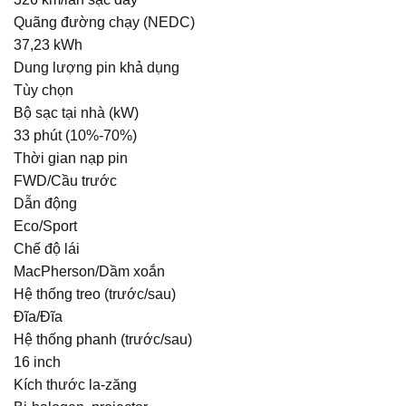
Quãng đường chạy (NEDC)
37,23
kWh
Dung lượng pin khả dụng
Tùy chọn
Bộ sạc tại nhà (kW)
33
phút (10%-70%)
Thời gian nạp pin
FWD/Cầu trước
Dẫn động
Eco/Sport
Chế độ lái
MacPherson/Dầm xoắn
Hệ thống treo (trước/sau)
Đĩa/Đĩa
Hệ thống phanh (trước/sau)
16
inch
Kích thước la-zăng