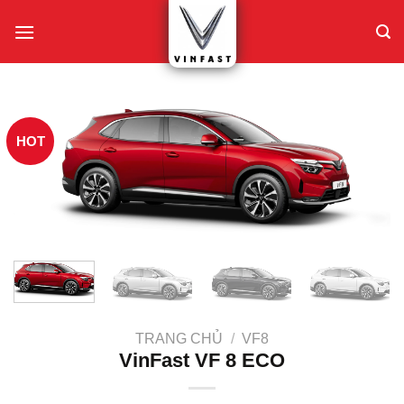
Skip
to
content
HOT
TRANG CHỦ
/
VF8
VinFast VF 8 ECO